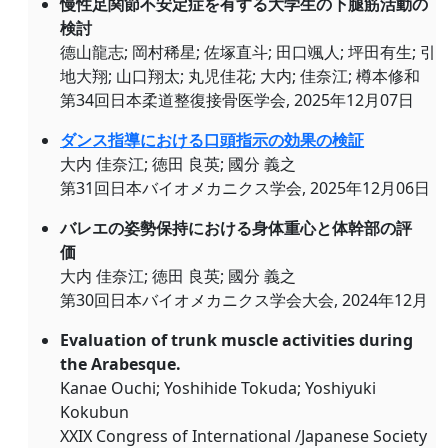
慢性足関節不安定症を有する大学生の下腿筋活動の
検討
德山龍志; 岡村稀星; 佐塚直斗; 田口颯人; 坪田有生; 引
地大翔; 山口翔太; 丸児佳花; 大内; 佳奈江; 樽本修和
第34回日本柔道整復接骨医学会, 2025年12月07日
ダンス指導における口頭指示の効果の検証
大内 佳奈江; 徳田 良英; 國分 義之
第31回日本バイオメカニクス学会, 2025年12月06日
バレエの姿勢保持における身体重心と体幹部の評
価
大内 佳奈江; 徳田 良英; 國分 義之
第30回日本バイオメカニクス学会大会, 2024年12月
Evaluation of trunk muscle activities during
the Arabesque.
Kanae Ouchi; Yoshihide Tokuda; Yoshiyuki
Kokubun
XXIX Congress of International /Japanese Society