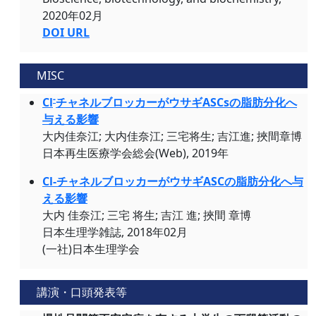
2020年02月
DOI URL
MISC
-
Cl
チャネルブロッカーがウサギASCsの脂肪分化へ
与える影響
大内佳奈江; 大内佳奈江; 三宅将生; 吉江進; 挾間章博
日本再生医療学会総会(Web), 2019年
Cl-チャネルブロッカーがウサギASCの脂肪分化へ与
える影響
大内 佳奈江; 三宅 将生; 吉江 進; 挾間 章博
日本生理学雑誌, 2018年02月
(一社)日本生理学会
講演・口頭発表等