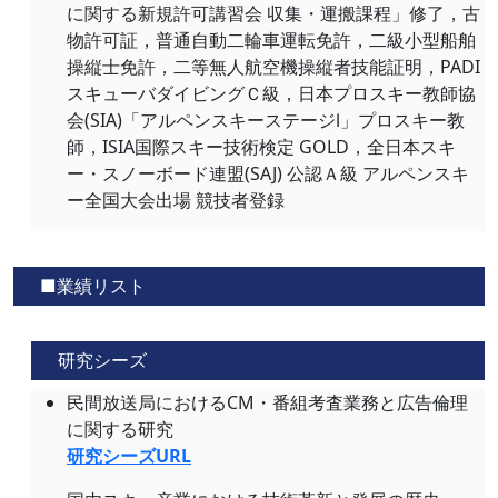
に関する新規許可講習会 収集・運搬課程」修了，古
物許可証，普通自動二輪車運転免許，二級小型船舶
操縦士免許，二等無人航空機操縦者技能証明，PADI
スキューバダイビングＣ級，日本プロスキー教師協
会(SIA)「アルペンスキーステージⅠ」プロスキー教
師，ISIA国際スキー技術検定 GOLD，全日本スキ
ー・スノーボード連盟(SAJ) 公認Ａ級 アルペンスキ
ー全国大会出場 競技者登録
■業績リスト
研究シーズ
民間放送局におけるCM・番組考査業務と広告倫理
に関する研究
研究シーズURL