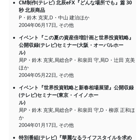
CM制作(テレビ) 北辰eFX『どんな場所でも』篇 30
秒 北辰商品
P・鈴木 克実,D・中山 建治ほか
2004年06月17日, その他
イベント『この夏の資産倍増計画と世界投資戦略』
公開収録(テレビ)セミナー(大阪・オーバルホー
ル)
局P・鈴木 克実,局総合P・和泉田 守,局D・辻田 克美
ほか
2004年05月22日, その他
イベント『世界投資戦略と新春相場展望』公開収録
(テレビ)セミナー(東京・イイノホー
ル)
局P・鈴木 克実,局総合P・和泉田 守,D・柳原 正和ほ
か
2004年01月17日, その他
特別番組(テレビ)『華麗なるライフスタイルを求め