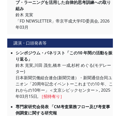
ブ・ラーニングを活用した自律的思考訓練への取り
組み
鈴木 克実
「FD NEWSLETTER」帝京平成大学FD委員会, 2026
年03月
講演・口頭発表等
シンポジウム・パネリスト「この10 年間の活動を振
り返る」
鈴木 克実,川田 茂生,橋本 一成,杉村 めぐる(モデレー
ター)
日本新聞労働組合連合(新聞労連）・新聞通信合同ユ
ニオン「20周年記念イベントーこれまでの10 年、こ
れからの10年ー」＜文京シビックセンター＞, 2025
年03月15日,
［招待有り］
専門家研究会発表 「CM考査業務フロー及び考査事
例調査に関する研究報