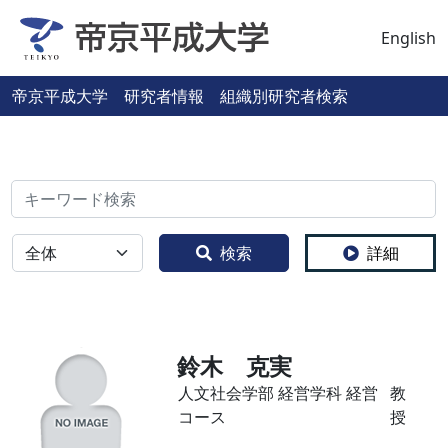
English
帝京平成大学 研究者情報 組織別研究者検索
検索
全体
検索
詳細
鈴木 克実
人文社会学部 経営学科 経営
教
コース
授