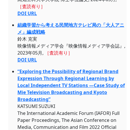
［査読有り］
DOI URL
組織学習から考える民間地方テレビ局の「大人アニ
メ」編成戦略
鈴木 克実
映像情報メディア学会『映像情報メディア学会誌』,
2023年05月,
［査読有り］
DOI URL
“Exploring the Possibility of Regional Brand
Expression Through Regional Learning by
Local Independent TV Stations —Case Study of
Mie Television Broadcasting and Kyoto
Broadcasting”
KATSUMI SUZUKI
The International Academic Forum (IAFOR) Full
Paper Proceedings, The Asian Conference on
Media, Communication and Film 2022 Official