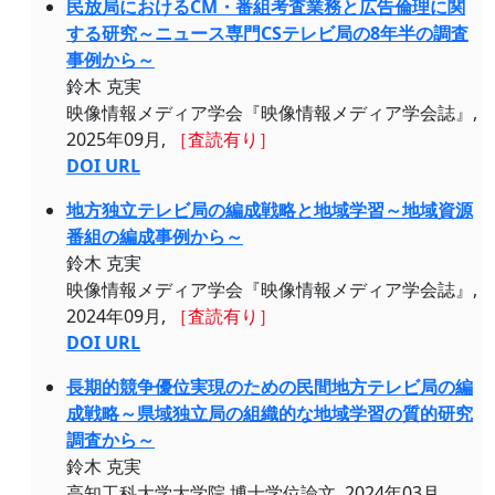
民放局におけるCM・番組考査業務と広告倫理に関
する研究～ニュース専門CSテレビ局の8年半の調査
事例から～
鈴木 克実
映像情報メディア学会『映像情報メディア学会誌』,
2025年09月,
［査読有り］
DOI URL
地方独立テレビ局の編成戦略と地域学習～地域資源
番組の編成事例から～
鈴木 克実
映像情報メディア学会『映像情報メディア学会誌』,
2024年09月,
［査読有り］
DOI URL
長期的競争優位実現のための民間地方テレビ局の編
成戦略～県域独立局の組織的な地域学習の質的研究
調査から～
鈴木 克実
高知工科大学大学院 博士学位論文, 2024年03月,