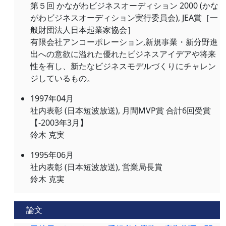
第５回 かながわビジネスオーディション 2000 (かな
がわビジネスオーディション実行委員会), JEA賞［一
般財団法人日本起業家協会］
有限会社アンコーポレーション,新規事業・新分野進
出への意欲に溢れた優れたビジネスアイデアや将来
性を有し、新たなビジネスモデルづくりにチャレン
ジしているもの。
1997年04月
社内表彰 (日本短波放送), 月間MVP賞 合計6回受賞
【-2003年3月】
鈴木 克実
1995年06月
社内表彰 (日本短波放送), 営業局長賞
鈴木 克実
論文