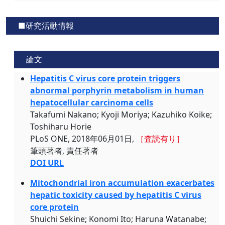
■研究活動情報
論文
Hepatitis C virus core protein triggers
abnormal porphyrin metabolism in human
hepatocellular carcinoma cells
Takafumi Nakano; Kyoji Moriya; Kazuhiko Koike;
Toshiharu Horie
PLoS ONE, 2018年06月01日,
［査読有り］
筆頭著者, 責任著者
DOI URL
Mitochondrial iron accumulation exacerbates
hepatic toxicity caused by hepatitis C virus
core protein
Shuichi Sekine; Konomi Ito; Haruna Watanabe;