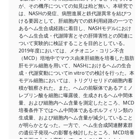
が、その機序についての知見は殆ど無い。本研究で
は、NASHの発症、病態進展と鉄代謝異常を結びつ
ける要因として、肝細胞内での鉄利用経路の一つで
あるヘム生合成経路に着目し、NASHモデルにおけ
るヘム生合成・代謝障害とその肝障害性との関連に
ついて実験的に検証することを目的としている。
2019年度においては、メチオニン・コリン不含
（MCD）培地中でマウス由来肝細胞を培養した脂肪
肝モデル細胞を用いて、NASHにおけるヘムの生合
成・代謝変動についてin vitroでの検討を行った。本
モデル細胞においては、トリグリセリドの細胞内蓄
積が観察された。また。ヘムの前駆体であるアミノ
レブリン酸を細胞に曝露後、生成されるヘム中間体
量、および細胞内ヘム含量を測定したところ、MCD
培養条件下ではヘム中間体であるポルフィリン類の
生成量、および細胞内ヘム含量が減少していること
が明らかとなった。一方で、ヘム生合成関連酵素群
の遺伝子発現への影響を検討したところ、MCD培養