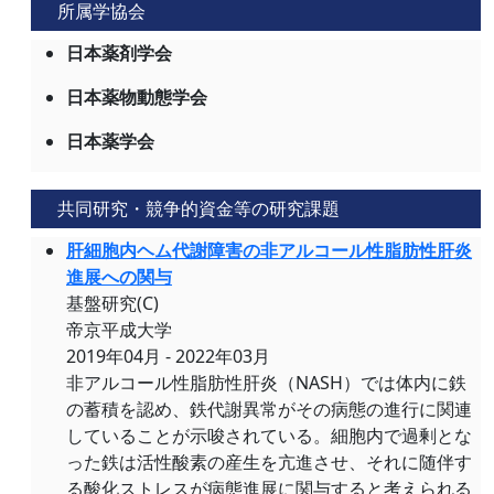
所属学協会
日本薬剤学会
日本薬物動態学会
日本薬学会
共同研究・競争的資金等の研究課題
肝細胞内ヘム代謝障害の非アルコール性脂肪性肝炎
進展への関与
基盤研究(C)
帝京平成大学
2019年04月 - 2022年03月
非アルコール性脂肪性肝炎（NASH）では体内に鉄
の蓄積を認め、鉄代謝異常がその病態の進行に関連
していることが示唆されている。細胞内で過剰とな
った鉄は活性酸素の産生を亢進させ、それに随伴す
る酸化ストレスが病態進展に関与すると考えられる