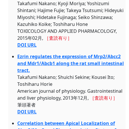
Takafumi Nakano; Kyoji Moriya; Yoshizumi
Shintani; Hajime Fujie; Takeya Tsutsumi; Hideyuki
Miyoshi; Hidetake Fujinaga; Seiko Shinzawa;
Kazuhiko Koike; Toshiharu Hone
TOXICOLOGY AND APPLIED PHARMACOLOGY,
2015年02月,
［査読有り］
DOI URL
Ezrin regulates the expression of Mrp2/Abcc2
and Mdr1/Abcb1 along the rat small intestinal
tract.
Takafumi Nakano; Shuichi Sekine; Kousei Ito;
Toshiharu Horie
American journal of physiology. Gastrointestinal
and liver physiology, 2013年12月,
［査読有り］
筆頭著者
DOI URL
Correlation between Apical Localization of