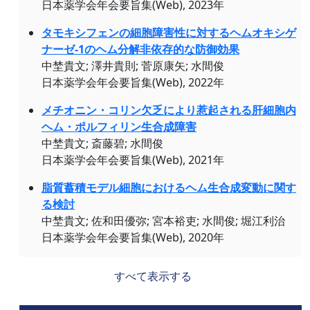
日本薬学会年会要旨集(Web), 2023年
タモキシフェンの細胞障害性に対するヘムオキシゲ
ナーゼ-1のヘム分解非依存的な防御効果
中埜貴文; 澤井貴則; 菅原康矢; 水間俊
日本薬学会年会要旨集(Web), 2022年
メチオニン・コリン欠乏により惹起される肝細胞内
ヘム・ポルフィリン生合成障害
中埜貴文; 斎藤碧; 水間俊
日本薬学会年会要旨集(Web), 2021年
脂質蓄積モデル細胞におけるヘム生合成変動に関す
る検討
中埜貴文; 佐和田優弥; 宮本裕吏; 水間俊; 堀江利治
日本薬学会年会要旨集(Web), 2020年
すべて表示する