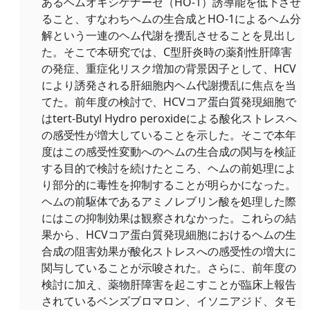
あるヘムオキシゲナーゼ（HO-1）誘導能を低下させ
ること、すなわちヘムの生合成とHO-1によるヘム分
解という一連のヘム代謝を攪乱させることを見出し
た。そこで本研究では、C型肝炎時の薬剤性肝障害
の発症、重症化リスク増加の背景因子として、HCV
により誘発される肝細胞内ヘム代謝攪乱に焦点を当
てた。前年度の検討で、HCVコア蛋白質発現細胞で
はtert-Butyl Hydro peroxideによる酸化ストレスへ
の感受性が増大していることを示した。そこで本年
度はこの感受性変動へのヘムの生合成の関与を検証
する目的で検討を続けたところ、ヘムの前処理によ
り部分的に毒性を抑制することが明らかになった。
ヘムの前駆体であるアミノレブリン酸を処理した際
にはこの抑制効果は観察されなかった。これらの結
果から、HCVコア蛋白質発現細胞におけるヘムの生
合成の阻害効果が酸化ストレスへの感受性の増大に
関与していることが示唆された。さらに、前年度の
検討に加え、薬物肝障害を起こすことが臨床上報告
されているベンズブロマロン、イソニアジド、タモ