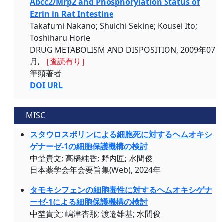
Abcc2/Mrp2 and Phosphorylation Status of
Ezrin in Rat Intestine
Takafumi Nakano; Shuichi Sekine; Kousei Ito;
Toshiharu Horie
DRUG METABOLISM AND DISPOSITION, 2009年07
月,
［査読有り］
筆頭著者
DOI URL
MISC
スタウロスポリンによる細胞死に対するヘムオキシ
ゲナーゼ-1の細胞保護機構の検討
中埜貴文; 高橋純香; 野内匠; 水間俊
日本薬学会年会要旨集(Web), 2024年
タモキシフェンの細胞毒性に対するヘムオキシゲナ
ーゼ-1による細胞保護機構の検討
中埜貴文; 嶋津杏那; 渡邉雄基; 水間俊