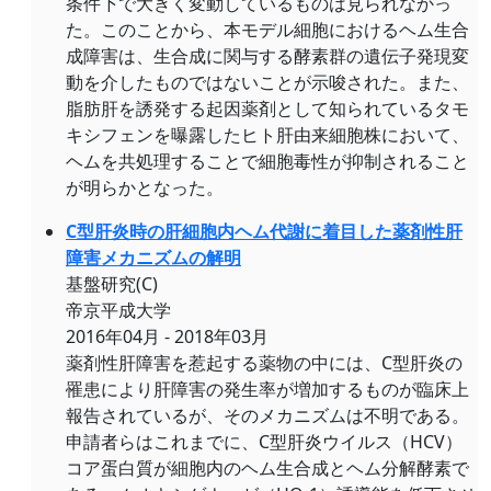
条件下で大きく変動しているものは見られなかっ
た。このことから、本モデル細胞におけるヘム生合
成障害は、生合成に関与する酵素群の遺伝子発現変
動を介したものではないことが示唆された。また、
脂肪肝を誘発する起因薬剤として知られているタモ
キシフェンを曝露したヒト肝由来細胞株において、
ヘムを共処理することで細胞毒性が抑制されること
が明らかとなった。
C型肝炎時の肝細胞内ヘム代謝に着目した薬剤性肝
障害メカニズムの解明
基盤研究(C)
帝京平成大学
2016年04月 - 2018年03月
薬剤性肝障害を惹起する薬物の中には、C型肝炎の
罹患により肝障害の発生率が増加するものが臨床上
報告されているが、そのメカニズムは不明である。
申請者らはこれまでに、C型肝炎ウイルス（HCV）
コア蛋白質が細胞内のヘム生合成とヘム分解酵素で