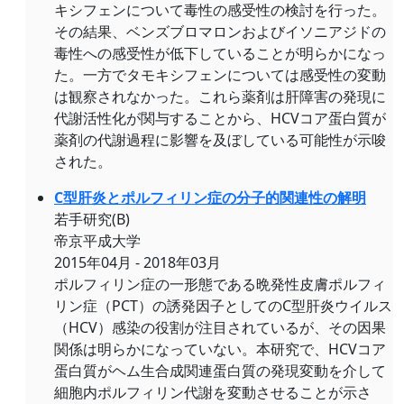
キシフェンについて毒性の感受性の検討を行った。
その結果、ベンズブロマロンおよびイソニアジドの
毒性への感受性が低下していることが明らかになっ
た。一方でタモキシフェンについては感受性の変動
は観察されなかった。これら薬剤は肝障害の発現に
代謝活性化が関与することから、HCVコア蛋白質が
薬剤の代謝過程に影響を及ぼしている可能性が示唆
された。
C型肝炎とポルフィリン症の分子的関連性の解明
若手研究(B)
帝京平成大学
2015年04月 - 2018年03月
ポルフィリン症の一形態である晩発性皮膚ポルフィ
リン症（PCT）の誘発因子としてのC型肝炎ウイルス
（HCV）感染の役割が注目されているが、その因果
関係は明らかになっていない。本研究で、HCVコア
蛋白質がヘム生合成関連蛋白質の発現変動を介して
細胞内ポルフィリン代謝を変動させることが示さ