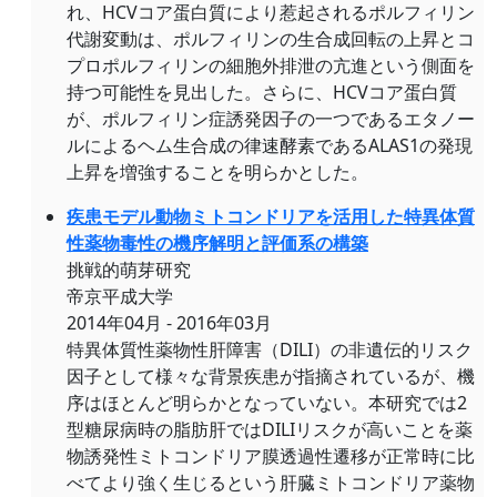
れ、HCVコア蛋白質により惹起されるポルフィリン
代謝変動は、ポルフィリンの生合成回転の上昇とコ
プロポルフィリンの細胞外排泄の亢進という側面を
持つ可能性を見出した。さらに、HCVコア蛋白質
が、ポルフィリン症誘発因子の一つであるエタノー
ルによるヘム生合成の律速酵素であるALAS1の発現
上昇を増強することを明らかとした。
疾患モデル動物ミトコンドリアを活用した特異体質
性薬物毒性の機序解明と評価系の構築
挑戦的萌芽研究
帝京平成大学
2014年04月 - 2016年03月
特異体質性薬物性肝障害（DILI）の非遺伝的リスク
因子として様々な背景疾患が指摘されているが、機
序はほとんど明らかとなっていない。本研究では2
型糖尿病時の脂肪肝ではDILIリスクが高いことを薬
物誘発性ミトコンドリア膜透過性遷移が正常時に比
べてより強く生じるという肝臓ミトコンドリア薬物